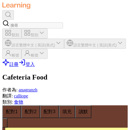
類別
類別
語言
繁體中文
|
英語(美式)
語言
繁體中文
|
英語(美式)
帳號
帳號
註冊
登入
Cafeteria Food
作者為
:
anagranzh
翻譯
:
calliope
類別
:
食物
配對1
配對2
配對3
填充
讀默