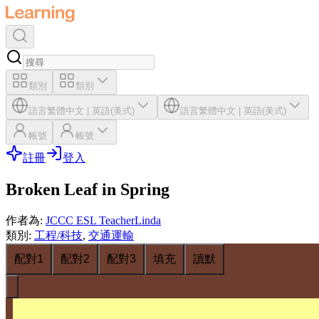
類別
類別
語言
繁體中文
|
英語(美式)
語言
繁體中文
|
英語(美式)
帳號
帳號
註冊
登入
Broken Leaf in Spring
作者為
:
JCCC ESL TeacherLinda
類別
:
工程/科技
,
交通運輸
配對1
配對2
配對3
填充
讀默