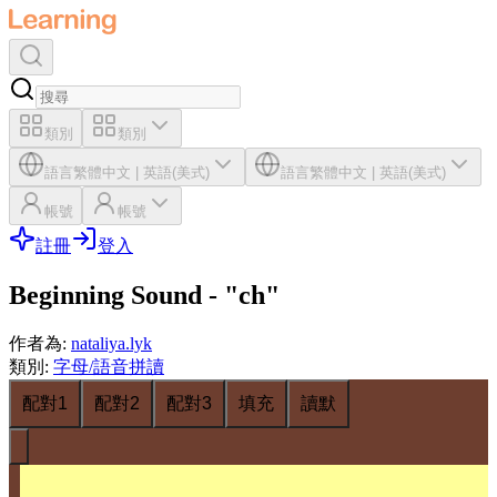
類別
類別
語言
繁體中文
|
英語(美式)
語言
繁體中文
|
英語(美式)
帳號
帳號
註冊
登入
Beginning Sound - "ch"
作者為
:
nataliya.lyk
類別
:
字母/語音拼讀
配對1
配對2
配對3
填充
讀默