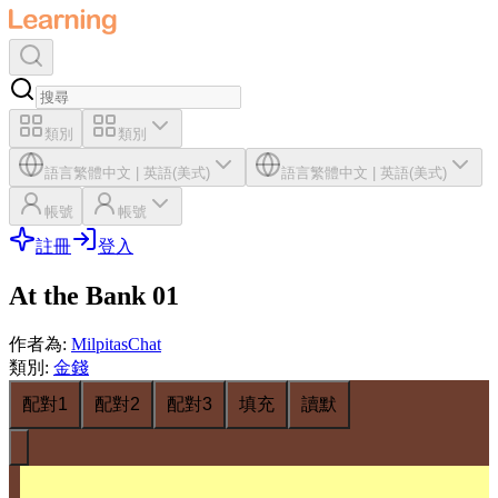
類別
類別
語言
繁體中文
|
英語(美式)
語言
繁體中文
|
英語(美式)
帳號
帳號
註冊
登入
At the Bank 01
作者為
:
MilpitasChat
類別
:
金錢
配對1
配對2
配對3
填充
讀默