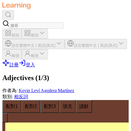
類別
類別
語言
繁體中文
|
英語(美式)
語言
繁體中文
|
英語(美式)
帳號
帳號
註冊
登入
Adjectives (1/3)
作者為
:
Kevin Leví Aguilera Martínez
類別
:
相反詞
配對1
配對2
配對3
填充
讀默