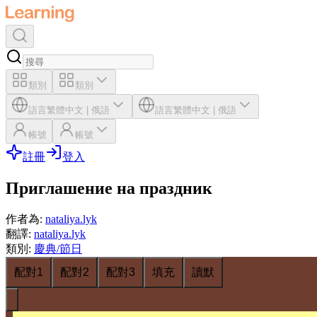
類別
類別
語言
繁體中文
|
俄語
語言
繁體中文
|
俄語
帳號
帳號
註冊
登入
Приглашение на праздник
作者為
:
nataliya.lyk
翻譯
:
nataliya.lyk
類別
:
慶典/節日
配對1
配對2
配對3
填充
讀默