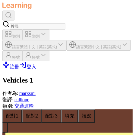
類別
類別
語言
繁體中文
|
英語(英式)
語言
繁體中文
|
英語(英式)
帳號
帳號
註冊
登入
Vehicles 1
作者為
:
marksmi
翻譯
:
calliope
類別
:
交通運輸
配對1
配對2
配對3
填充
讀默