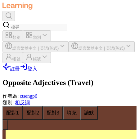
類別
類別
語言
繁體中文
|
英語(英式)
語言
繁體中文
|
英語(英式)
帳號
帳號
註冊
登入
Opposite Adjectives (Travel)
作者為
:
ctsengp6
類別
:
相反詞
配對1
配對2
配對3
填充
讀默