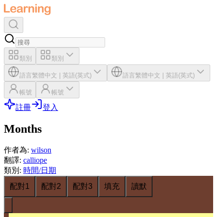
類別
類別
語言
繁體中文
|
英語(英式)
語言
繁體中文
|
英語(英式)
帳號
帳號
註冊
登入
Months
作者為
:
wilson
翻譯
:
calliope
類別
:
時間/日期
配對1
配對2
配對3
填充
讀默