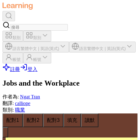
類別
類別
語言
繁體中文
|
英語(英式)
語言
繁體中文
|
英語(英式)
帳號
帳號
註冊
登入
Jobs and the Workplace
作者為
:
Ngat Tran
翻譯
:
calliope
類別
:
職業
配對1
配對2
配對3
填充
讀默