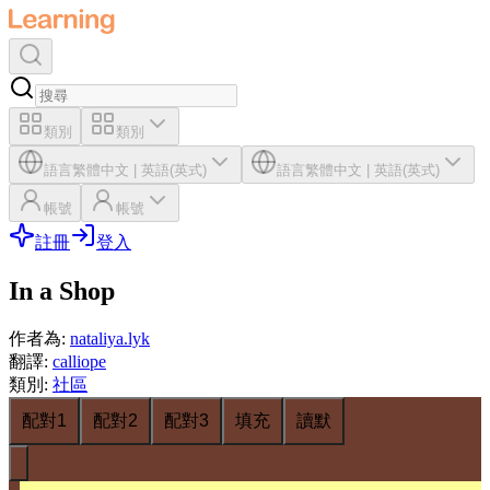
類別
類別
語言
繁體中文
|
英語(英式)
語言
繁體中文
|
英語(英式)
帳號
帳號
註冊
登入
In a Shop
作者為
:
nataliya.lyk
翻譯
:
calliope
類別
:
社區
配對1
配對2
配對3
填充
讀默