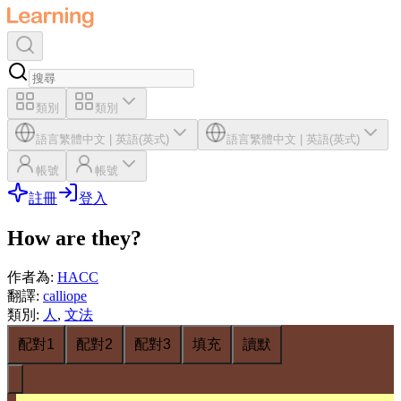
類別
類別
語言
繁體中文
|
英語(英式)
語言
繁體中文
|
英語(英式)
帳號
帳號
註冊
登入
How are they?
作者為
:
HACC
翻譯
:
calliope
類別
:
人
,
文法
配對1
配對2
配對3
填充
讀默