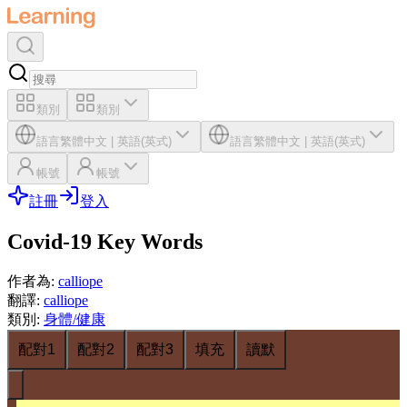
類別
類別
語言
繁體中文
|
英語(英式)
語言
繁體中文
|
英語(英式)
帳號
帳號
註冊
登入
Covid-19 Key Words
作者為
:
calliope
翻譯
:
calliope
類別
:
身體/健康
配對1
配對2
配對3
填充
讀默