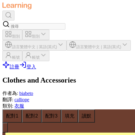
類別
類別
語言
繁體中文
|
英語(英式)
語言
繁體中文
|
英語(英式)
帳號
帳號
註冊
登入
Clothes and Accessories
作者為
:
biabeto
翻譯
:
calliope
類別
:
衣服
配對1
配對2
配對3
填充
讀默