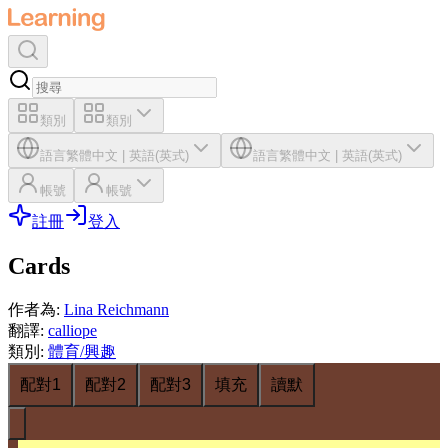
類別
類別
語言
繁體中文
|
英語(英式)
語言
繁體中文
|
英語(英式)
帳號
帳號
註冊
登入
Cards
作者為
:
Lina Reichmann
翻譯
:
calliope
類別
:
體育/興趣
配對1
配對2
配對3
填充
讀默