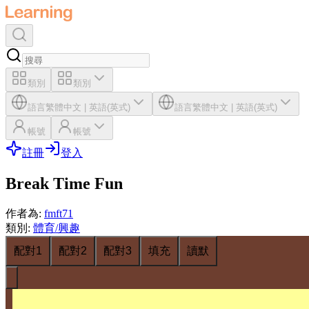
類別
類別
語言
繁體中文
|
英語(英式)
語言
繁體中文
|
英語(英式)
帳號
帳號
註冊
登入
Break Time Fun
作者為
:
fmft71
類別
:
體育/興趣
配對1
配對2
配對3
填充
讀默