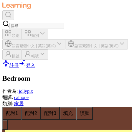
類別
類別
語言
繁體中文
|
英語(英式)
語言
繁體中文
|
英語(英式)
帳號
帳號
註冊
登入
Bedroom
作者為
:
jollypix
翻譯
:
calliope
類別
:
家居
配對1
配對2
配對3
填充
讀默