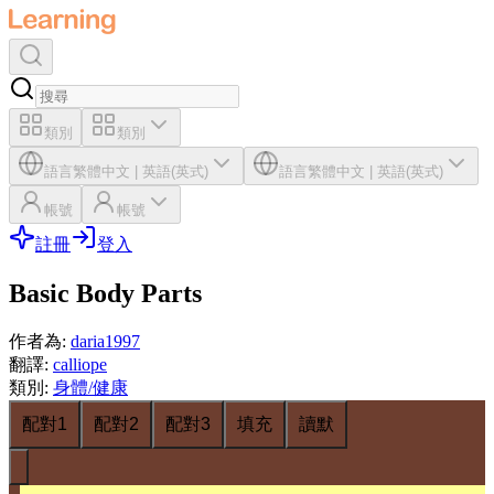
類別
類別
語言
繁體中文
|
英語(英式)
語言
繁體中文
|
英語(英式)
帳號
帳號
註冊
登入
Basic Body Parts
作者為
:
daria1997
翻譯
:
calliope
類別
:
身體/健康
配對1
配對2
配對3
填充
讀默