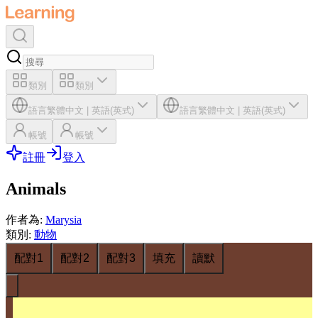
類別
類別
語言
繁體中文
|
英語(英式)
語言
繁體中文
|
英語(英式)
帳號
帳號
註冊
登入
Animals
作者為
:
Marysia
類別
:
動物
配對1
配對2
配對3
填充
讀默