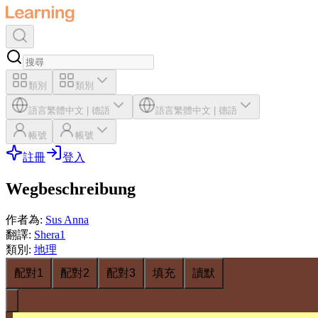
類別
類別
語言
繁體中文
|
德語
語言
繁體中文
|
德語
帳號
帳號
註冊
登入
Wegbeschreibung
作者為
:
Sus Anna
翻譯
:
Shera1
類別
:
地理
配對1
配對2
配對3
填充
讀默