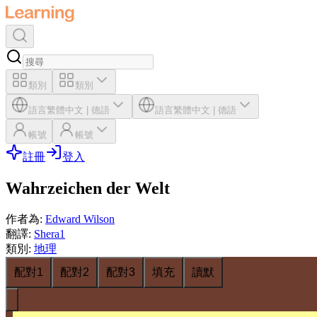
類別
類別
語言
繁體中文
|
德語
語言
繁體中文
|
德語
帳號
帳號
註冊
登入
Wahrzeichen der Welt
作者為
:
Edward Wilson
翻譯
:
Shera1
類別
:
地理
配對1
配對2
配對3
填充
讀默