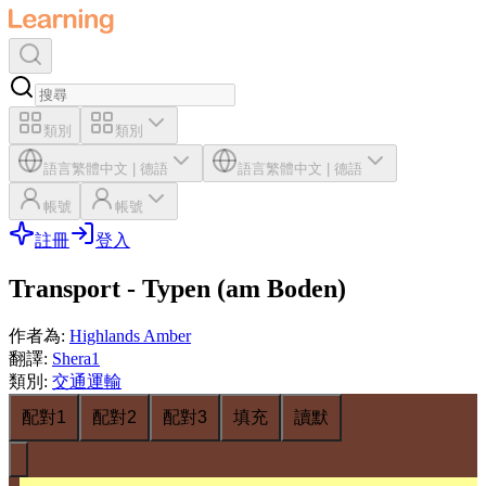
類別
類別
語言
繁體中文
|
德語
語言
繁體中文
|
德語
帳號
帳號
註冊
登入
Transport - Typen (am Boden)
作者為
:
Highlands Amber
翻譯
:
Shera1
類別
:
交通運輸
配對1
配對2
配對3
填充
讀默