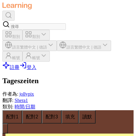
類別
類別
語言
繁體中文
|
德語
語言
繁體中文
|
德語
帳號
帳號
註冊
登入
Tageszeiten
作者為
:
jollypix
翻譯
:
Shera1
類別
:
時間/日期
配對1
配對2
配對3
填充
讀默