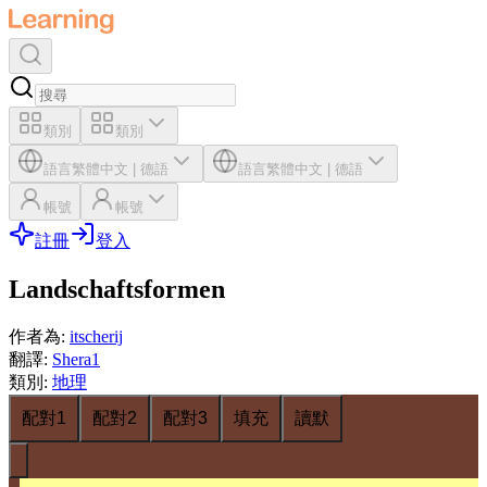
類別
類別
語言
繁體中文
|
德語
語言
繁體中文
|
德語
帳號
帳號
註冊
登入
Landschaftsformen
作者為
:
itscherij
翻譯
:
Shera1
類別
:
地理
配對1
配對2
配對3
填充
讀默