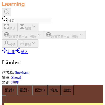
類別
類別
語言
繁體中文
|
德語
語言
繁體中文
|
德語
帳號
帳號
註冊
登入
Länder
作者為
:
Snezhana
翻譯
:
Shera1
類別
:
地理
配對1
配對2
配對3
填充
讀默