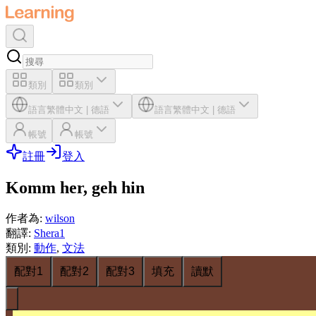
類別
類別
語言
繁體中文
|
德語
語言
繁體中文
|
德語
帳號
帳號
註冊
登入
Komm her, geh hin
作者為
:
wilson
翻譯
:
Shera1
類別
:
動作
,
文法
配對1
配對2
配對3
填充
讀默