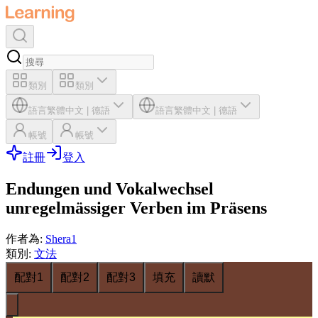
類別
類別
語言
繁體中文
|
德語
語言
繁體中文
|
德語
帳號
帳號
註冊
登入
Endungen und Vokalwechsel
unregelmässiger Verben im Präsens
作者為
:
Shera1
類別
:
文法
配對1
配對2
配對3
填充
讀默