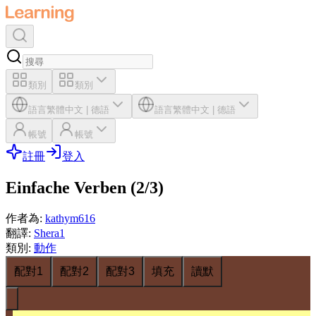
類別
類別
語言
繁體中文
|
德語
語言
繁體中文
|
德語
帳號
帳號
註冊
登入
Einfache Verben (2/3)
作者為
:
kathym616
翻譯
:
Shera1
類別
:
動作
配對1
配對2
配對3
填充
讀默