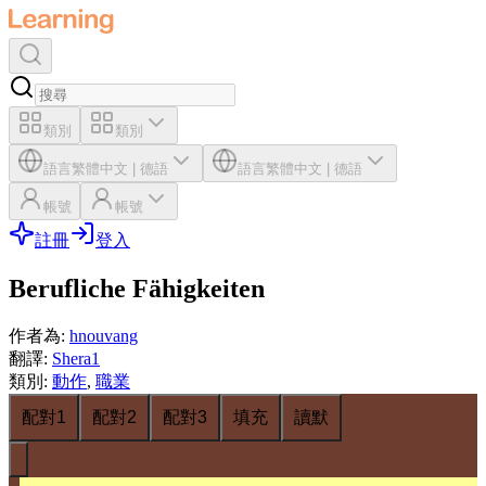
類別
類別
語言
繁體中文
|
德語
語言
繁體中文
|
德語
帳號
帳號
註冊
登入
Berufliche Fähigkeiten
作者為
:
hnouvang
翻譯
:
Shera1
類別
:
動作
,
職業
配對1
配對2
配對3
填充
讀默