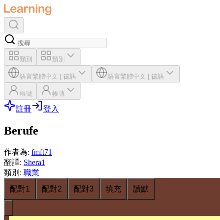
類別
類別
語言
繁體中文
|
德語
語言
繁體中文
|
德語
帳號
帳號
註冊
登入
Berufe
作者為
:
fmft71
翻譯
:
Shera1
類別
:
職業
配對1
配對2
配對3
填充
讀默