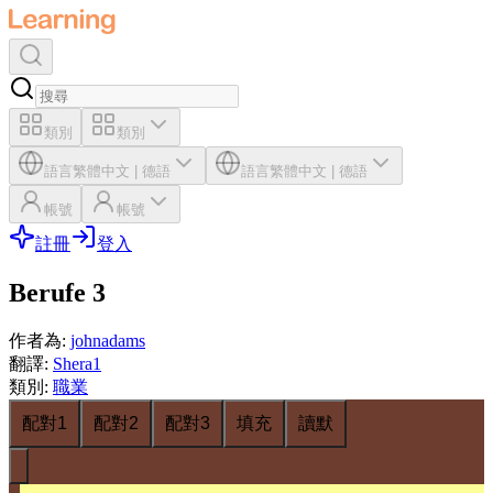
類別
類別
語言
繁體中文
|
德語
語言
繁體中文
|
德語
帳號
帳號
註冊
登入
Berufe 3
作者為
:
johnadams
翻譯
:
Shera1
類別
:
職業
配對1
配對2
配對3
填充
讀默