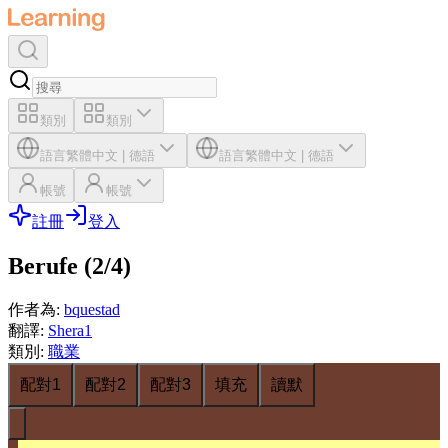
類別
類別
語言
繁體中文
|
德語
語言
繁體中文
|
德語
帳號
帳號
註冊
登入
Berufe (2/4)
作者為
:
bquestad
翻譯
:
Shera1
類別
:
職業
配對1
配對2
配對3
填充
讀默