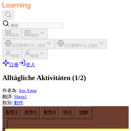
類別
類別
語言
繁體中文
|
德語
語言
繁體中文
|
德語
帳號
帳號
註冊
登入
Alltägliche Aktivitäten (1/2)
作者為
:
Sus Anna
翻譯
:
Shera1
類別
:
動作
配對1
配對2
配對3
填充
讀默