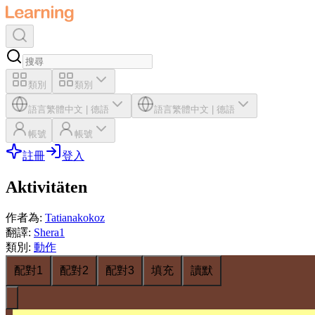
類別
類別
語言
繁體中文
|
德語
語言
繁體中文
|
德語
帳號
帳號
註冊
登入
Aktivitäten
作者為
:
Tatianakokoz
翻譯
:
Shera1
類別
:
動作
配對1
配對2
配對3
填充
讀默