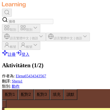
類別
類別
語言
繁體中文
|
德語
語言
繁體中文
|
德語
帳號
帳號
註冊
登入
Aktivitäten (1/2)
作者為
:
Elena65434343567
翻譯
:
Shera1
類別
:
動作
配對1
配對2
配對3
填充
讀默