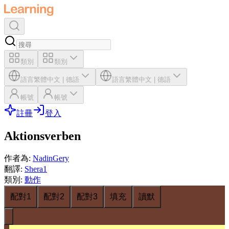
類別
類別
語言
繁體中文
|
德語
語言
繁體中文
|
德語
帳號
帳號
註冊
登入
Aktionsverben
作者為
:
NadinGery
翻譯
:
Shera1
類別
:
動作
配對1
配對2
配對3
填充
讀默