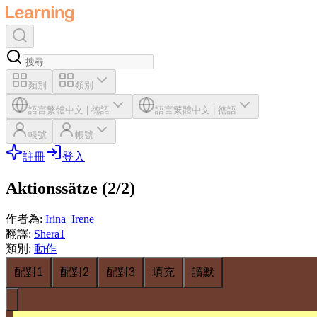
類別
類別
語言
繁體中文
|
德語
語言
繁體中文
|
德語
帳號
帳號
註冊
登入
Aktionssätze (2/2)
作者為
:
Irina_Irene
翻譯
:
Shera1
類別
:
動作
配對1
配對2
配對3
填充
讀默