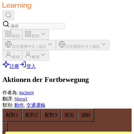
類別
類別
語言
繁體中文
|
德語
語言
繁體中文
|
德語
帳號
帳號
註冊
登入
Aktionen der Fortbewegung
作者為
:
itscherij
翻譯
:
Shera1
類別
:
動作
,
交通運輸
配對1
配對2
配對3
填充
讀默