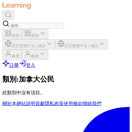
類別
類別
語言
繁體中文
|
德語
語言
繁體中文
|
德語
帳號
帳號
註冊
登入
類別
:
加拿大公民
此類別中沒有項目。
關於本網站
說明
貢獻
隱私政策
使用條款
聯絡我們