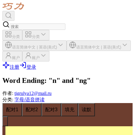
分类
分类
语言
简体中文
|
英语(美式)
语言
简体中文
|
英语(美式)
账户
账户
注册
登录
Word Ending: "n" and "ng"
作者
:
tigrulya12@mail.ru
分类
:
字母/语音拼读
配对1
配对2
配对3
填充
读默