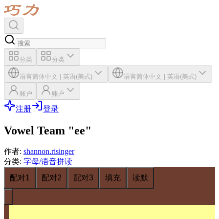
分类
分类
语言
简体中文
|
英语(美式)
语言
简体中文
|
英语(美式)
账户
账户
注册
登录
Vowel Team "ee"
作者
:
shannon.risinger
分类
:
字母/语音拼读
配对1
配对2
配对3
填充
读默