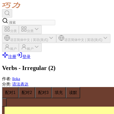
分类
分类
语言
简体中文
|
英语(美式)
语言
简体中文
|
英语(美式)
账户
账户
注册
登录
Verbs - Irregular (2)
作者
:
lloka
分类
:
语法表达
配对1
配对2
配对3
填充
读默