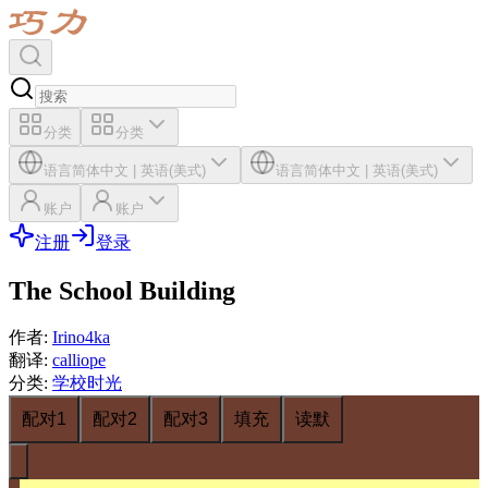
分类
分类
语言
简体中文
|
英语(美式)
语言
简体中文
|
英语(美式)
账户
账户
注册
登录
The School Building
作者
:
Irino4ka
翻译
:
calliope
分类
:
学校时光
配对1
配对2
配对3
填充
读默