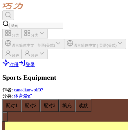
分类
分类
语言
简体中文
|
英语(美式)
语言
简体中文
|
英语(美式)
账户
账户
注册
登录
Sports Equipment
作者
:
canadianwolf07
分类
:
体育爱好
配对1
配对2
配对3
填充
读默