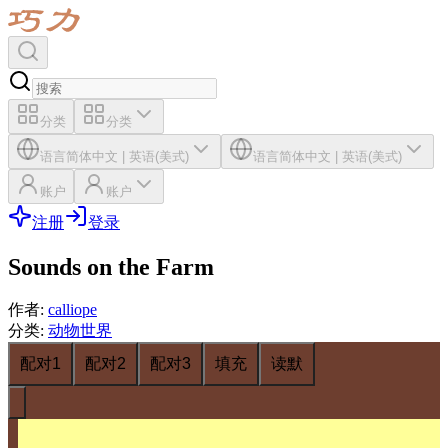
分类
分类
语言
简体中文
|
英语(美式)
语言
简体中文
|
英语(美式)
账户
账户
注册
登录
Sounds on the Farm
作者
:
calliope
分类
:
动物世界
配对1
配对2
配对3
填充
读默