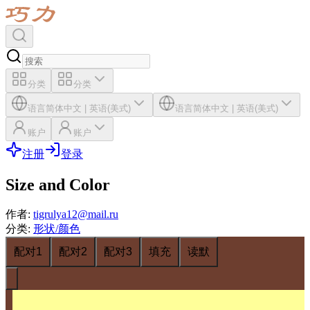
分类
分类
语言
简体中文
|
英语(美式)
语言
简体中文
|
英语(美式)
账户
账户
注册
登录
Size and Color
作者
:
tigrulya12@mail.ru
分类
:
形状/颜色
配对1
配对2
配对3
填充
读默