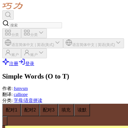
分类
分类
语言
简体中文
|
英语(美式)
语言
简体中文
|
英语(美式)
账户
账户
注册
登录
Simple Words (O to T)
作者
:
fsmvsm
翻译
:
calliope
分类
:
字母/语音拼读
配对1
配对2
配对3
填充
读默