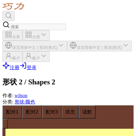
分类
分类
语言
简体中文
|
英语(美式)
语言
简体中文
|
英语(美式)
账户
账户
注册
登录
形状 2 / Shapes 2
作者
:
wilson
分类
:
形状/颜色
配对1
配对2
配对3
填充
读默