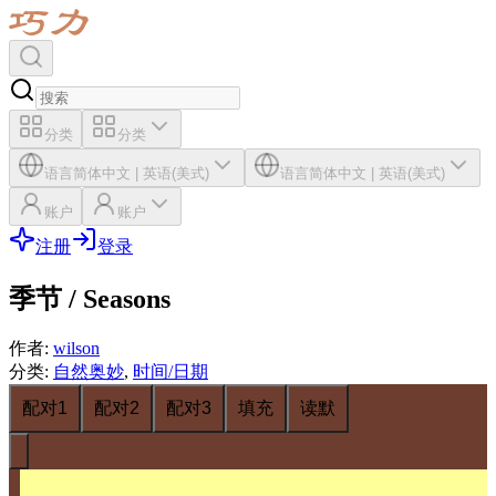
分类
分类
语言
简体中文
|
英语(美式)
语言
简体中文
|
英语(美式)
账户
账户
注册
登录
季节 / Seasons
作者
:
wilson
分类
:
自然奥妙
,
时间/日期
配对1
配对2
配对3
填充
读默