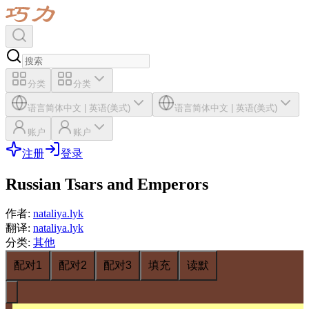
分类
分类
语言
简体中文
|
英语(美式)
语言
简体中文
|
英语(美式)
账户
账户
注册
登录
Russian Tsars and Emperors
作者
:
nataliya.lyk
翻译
:
nataliya.lyk
分类
:
其他
配对1
配对2
配对3
填充
读默